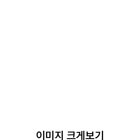
이미지 크게보기
완충형 카 스토퍼 전문제조 제이오토
이미지 크게보기