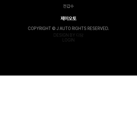
전갑수
제이오토
COPYRIGHT © J AUTO RIGHTS RESERVED.
DESIGN BY 디담
LOGIN