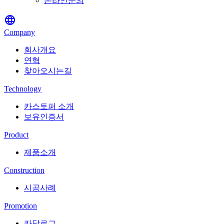
온라인문의
language
Company
회사개요
연혁
찾아오시는길
Technology
카스토퍼 소개
보유인증서
Product
제품소개
Construction
시공사례
Promotion
카달로그