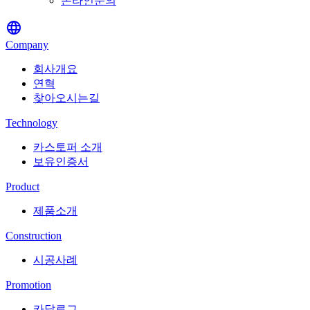
온라인문의
language
Company
회사개요
연혁
찾아오시는길
Technology
카스토퍼 소개
보유인증서
Product
제품소개
Construction
시공사례
Promotion
카달로그