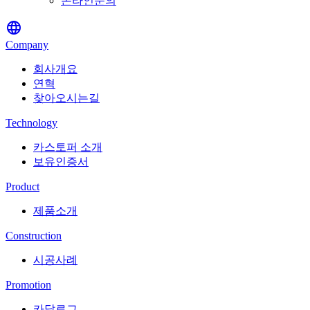
온라인문의
language
Company
회사개요
연혁
찾아오시는길
Technology
카스토퍼 소개
보유인증서
Product
제품소개
Construction
시공사례
Promotion
카달로그