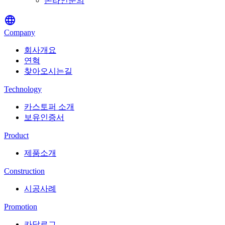
온라인문의
language
Company
회사개요
연혁
찾아오시는길
Technology
카스토퍼 소개
보유인증서
Product
제품소개
Construction
시공사례
Promotion
카달로그