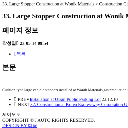
33. Large Stopper Construction at Wonik Materials > Construction C
33. Large Stopper Construction at Wonik 
페이지 정보
작성일
23-05-14 09:54
목록
본문
Cushion-type large vehicle stoppers installed at Wonik Materials gas production 
PREV
Installation at Ulsan Public Parking Lot
23.12.10
NEXT
32. Construction at Korea Expressway Corporation G
제이오토
COPYRIGHT © J AUTO RIGHTS RESERVED.
DESIGN BY 디담