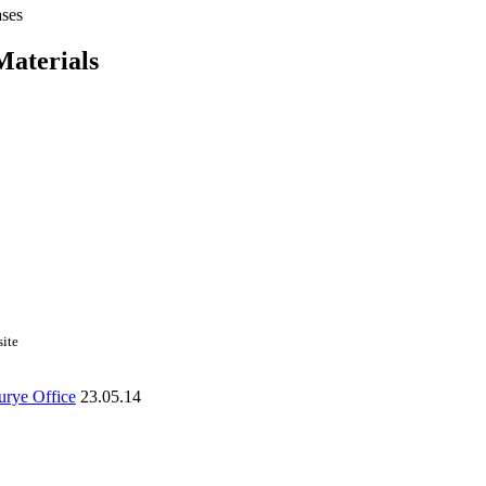
ases
Materials
site
urye Office
23.05.14