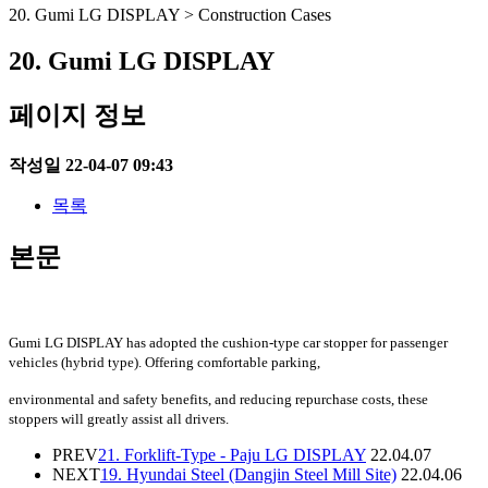
20. Gumi LG DISPLAY > Construction Cases
20. Gumi LG DISPLAY
페이지 정보
작성일
22-04-07 09:43
목록
본문
Gumi LG DISPLAY has adopted the cushion-type car stopper for passenger
vehicles (hybrid type). Offering comfortable parking,
environmental and safety benefits, and reducing repurchase costs, these
stoppers will greatly assist all drivers.
PREV
21. Forklift-Type - Paju LG DISPLAY
22.04.07
NEXT
19. Hyundai Steel (Dangjin Steel Mill Site)
22.04.06