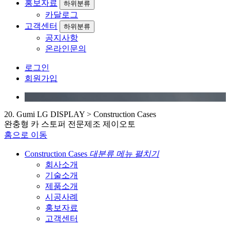
홍보자료
하위분류
카달로그
고객센터
하위분류
공지사항
온라인문의
로그인
회원가입
2
0
.
G
u
m
i
L
G
D
I
S
P
L
A
Y
>
C
o
n
s
t
r
u
c
t
i
o
n
C
a
s
e
s
완
충
형
카
스
토
퍼
전
문
제
조
제
이
오
토
홈으로 이동
Construction Cases
대분류 메뉴 펼치기
회사소개
기술소개
제품소개
시공사례
홍보자료
고객센터