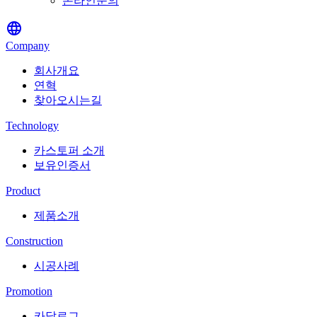
온라인문의
language
Company
회사개요
연혁
찾아오시는길
Technology
카스토퍼 소개
보유인증서
Product
제품소개
Construction
시공사례
Promotion
카달로그