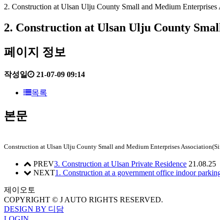
2. Construction at Ulsan Ulju County Small and Medium Enterprises 
2. Construction at Ulsan Ulju County Sm
페이지 정보
작성일
21-07-09 09:14
목록
본문
Construction at Ulsan Ulju County Small and Medium Enterprises Association(S
PREV
3. Construction at Ulsan Private Residence
21.08.25
NEXT
1. Construction at a government office indoor parking
제이오토
COPYRIGHT © J AUTO RIGHTS RESERVED.
DESIGN BY 디담
LOGIN