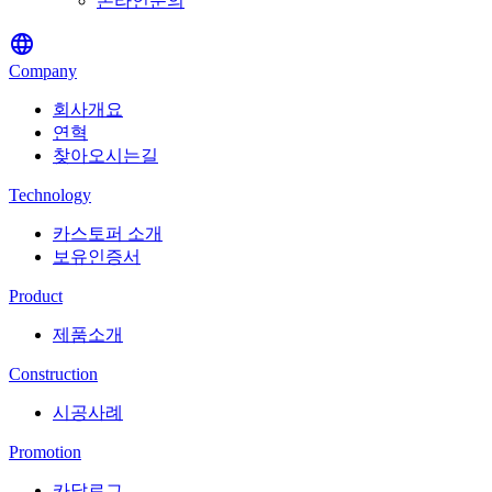
온라인문의
language
Company
회사개요
연혁
찾아오시는길
Technology
카스토퍼 소개
보유인증서
Product
제품소개
Construction
시공사례
Promotion
카달로그