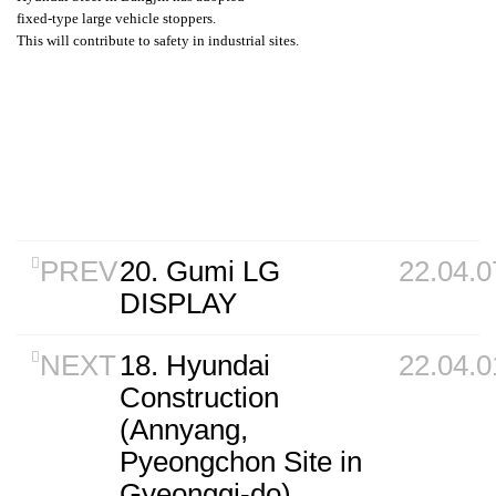
fixed-type large vehicle stoppers.
This will contribute to safety in industrial sites.
PREV
20. Gumi LG
22.04.0
DISPLAY
NEXT
18. Hyundai
22.04.0
Construction
(Annyang,
Pyeongchon Site in
Gyeonggi-do)