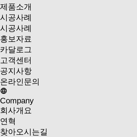
제품소개
시공사례
시공사례
홍보자료
카달로그
고객센터
공지사항
온라인문의
language
Company
회사개요
연혁
찾아오시는길