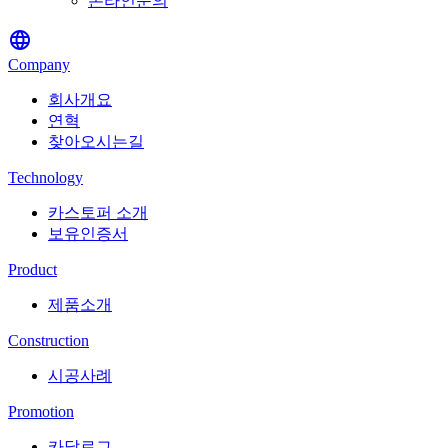
온라인문의
language
Company
회사개요
연혁
찾아오시는길
Technology
카스토퍼 소개
보유인증서
Product
제품소개
Construction
시공사례
Promotion
카달로그