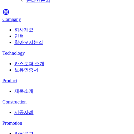
온라인문의
language
Company
회사개요
연혁
찾아오시는길
Technology
카스토퍼 소개
보유인증서
Product
제품소개
Construction
시공사례
Promotion
카달로그