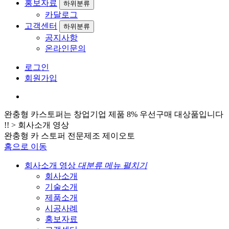
홍보자료
하위분류
카달로그
고객센터
하위분류
공지사항
온라인문의
로그인
회원가입
완
충
형
카
스
토
퍼
는
창
업
기
업
제
품
8
%
우
선
구
매
대
상
품
입
니
다
!
!
>
회
사
소
개
영
상
완
충
형
카
스
토
퍼
전
문
제
조
제
이
오
토
홈으로 이동
회사소개 영상
대분류 메뉴 펼치기
회사소개
기술소개
제품소개
시공사례
홍보자료